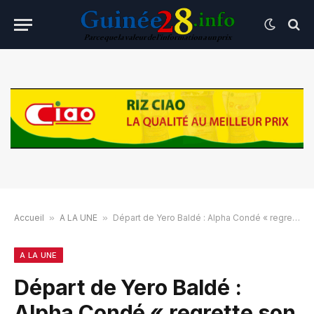
Accueil
»
A LA UNE
»
Départ de Yero Baldé : Alpha Condé « regrette son abandon en pleine période de grave danger pour la démocratie »
A LA UNE
Départ de Yero Baldé :
Alpha Condé « regrette son