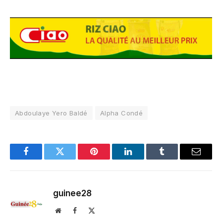
Abdoulaye Yero Baldé
Alpha Condé
Facebook
Twitter
Pinterest
LinkedIn
Tumblr
Email
guinee28
Website
Facebook
X
(Twitter)