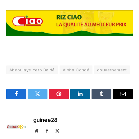
Abdoulaye Yero Baldé
Alpha Condé
gouvernement
Facebook
Twitter
Pinterest
LinkedIn
Tumblr
Email
guinee28
Website
Facebook
X
(Twitter)