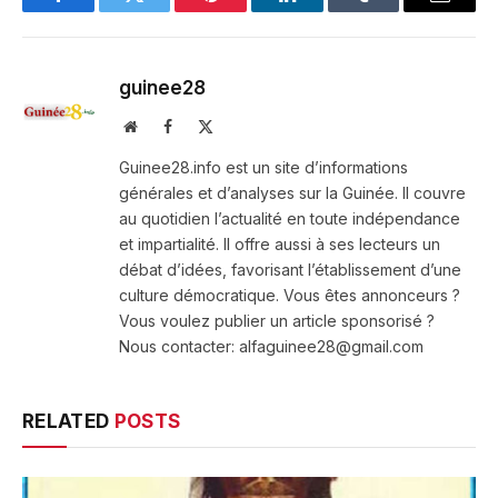
Facebook
Twitter
Pinterest
LinkedIn
Tumblr
Email
guinee28
Website
Facebook
X
(Twitter)
Guinee28.info est un site d’informations
générales et d’analyses sur la Guinée. Il couvre
au quotidien l’actualité en toute indépendance
et impartialité. Il offre aussi à ses lecteurs un
débat d’idées, favorisant l’établissement d’une
culture démocratique. Vous êtes annonceurs ?
Vous voulez publier un article sponsorisé ?
Nous contacter: alfaguinee28@gmail.com
RELATED
POSTS