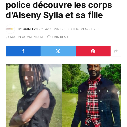
police découvre les corps
d’Alseny Sylla et sa fille
BY
GUINEE28
21 AVRIL 2021
UPDATED:
21 AVRIL 2021
AUCUN COMMENTAIRE
1 MIN READ