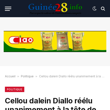
Accueil
»
Politique
»
Cellou dalein Diallo réélu unanimement à la tête de l’UFDG
POLITIQUE
Cellou dalein Diallo réélu
unanimement à la tête de