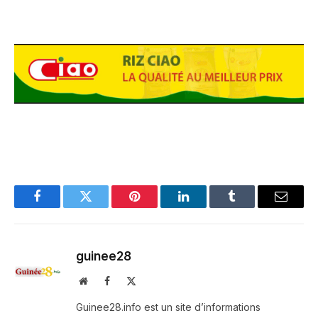
Facebook
Twitter
Pinterest
LinkedIn
Tumblr
Email
guinee28
Website
Facebook
X
(Twitter)
Guinee28.info est un site d’informations