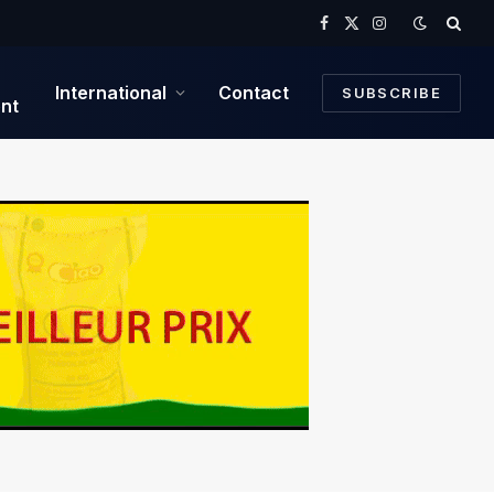
Facebook
X
Instagram
(Twitter)
International
Contact
SUBSCRIBE
nt