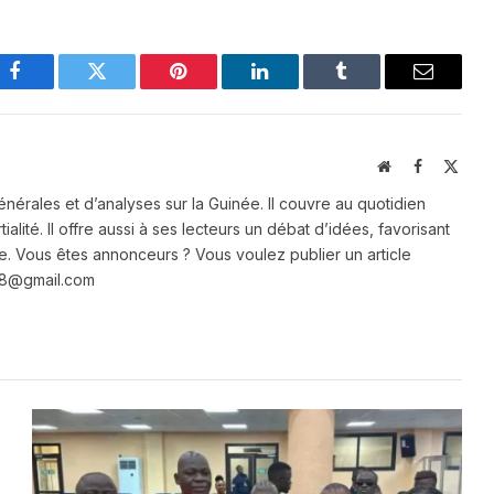
Facebook
Twitter
Pinterest
LinkedIn
Tumblr
Email
Website
Facebook
X
(Twit
énérales et d’analyses sur la Guinée. Il couvre au quotidien
ialité. Il offre aussi à ses lecteurs un débat d’idées, favorisant
e. Vous êtes annonceurs ? Vous voulez publier un article
e28@gmail.com