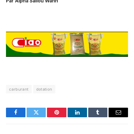
Par Alpha Saliou Wann
carburant
dotation
Facebook
Twitter
Pinterest
LinkedIn
Tumblr
Email