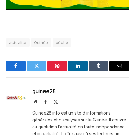
actualite
Guinée
pêche
Facebook
Twitter
Pinterest
LinkedIn
Tumblr
Email
guinee28
Website
Facebook
X
(Twitter)
Guinee28.info est un site d’informations
générales et d’analyses sur la Guinée. Il couvre
au quotidien l’actualité en toute indépendance
et impartialité. Il offre aussi à ses lecteurs un