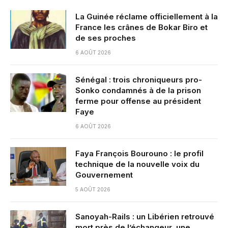
La Guinée réclame officiellement à la
France les crânes de Bokar Biro et
de ses proches
6 AOÛT 2026
Sénégal : trois chroniqueurs pro-
Sonko condamnés à de la prison
ferme pour offense au président
Faye
6 AOÛT 2026
Faya François Bourouno : le profil
technique de la nouvelle voix du
Gouvernement
5 AOÛT 2026
Sanoyah-Rails : un Libérien retrouvé
mort près de l’échangeur, une