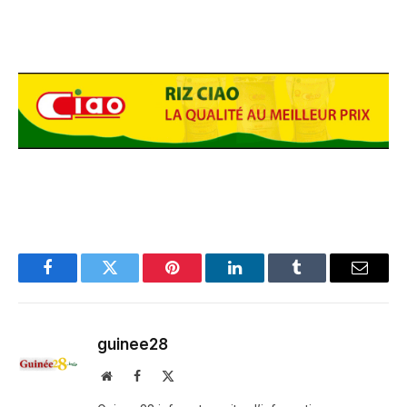
Facebook
Twitter
Pinterest
LinkedIn
Tumblr
Email
guinee28
Website
Facebook
X
(Twitter)